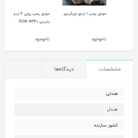
موتور پمپ 1 اینچ نویگیتور
موتور پمپ رونی 4 اینچ
بنزینی RONI WP40
نفتی WP 30 K
ناموجود
ناموجود
نام
مشخصات
دیدگاه‌ها
هندلی
هندل
کشور سازنده