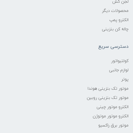
لجن کش
محصولات دیگر
الکترو پمپ
چاله کن بنزینی
دسترسی سریع
کولتیواتور
لوازم جانبی
پوتر
موتور تک بنزینی هوندا
موتور تک بنزینی روبین
الکترو موتور چینی
الکترو موتور موتوژن
موتور برق راکسیو