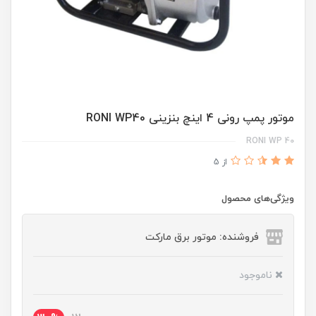
موتور پمپ رونی 4 اینچ بنزینی RONI WP40
RONI WP 40
از 5
ویژگی‌های محصول
فروشنده: موتور برق مارکت
ناموجود