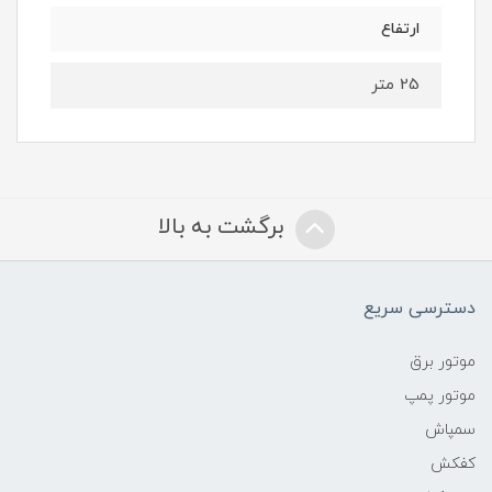
ارتفاع
25 متر
برگشت به بالا
دسترسی سریع
موتور برق
موتور پمپ
سمپاش
کفکش