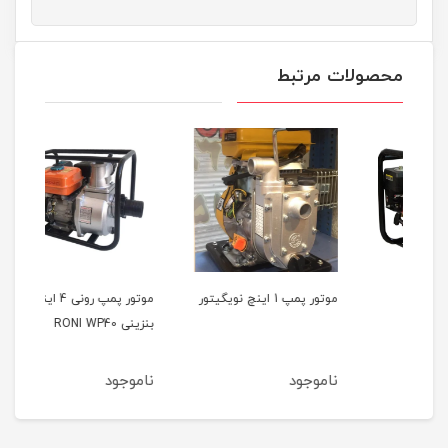
محصولات مرتبط
موتور پمپ 1 اینچ نویگیتور
موتور پمپ رونی 4 اینچ
بنزینی RONI WP40
نفتی WP 30 K
ناموجود
ناموجود
نام