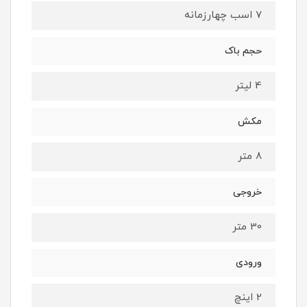
7 اسب چهارزمانه
حجم باک
4 لیتر
مکش
8 متر
خروجی
30 متر
ورودی
2 اینچ