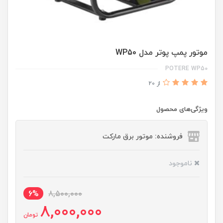
موتور پمپ پوتر مدل WP50
POTERE WP50
از 20
ویژگی‌های محصول
فروشنده: موتور برق مارکت
ناموجود
6%
8,500,000
8,000,000
تومان