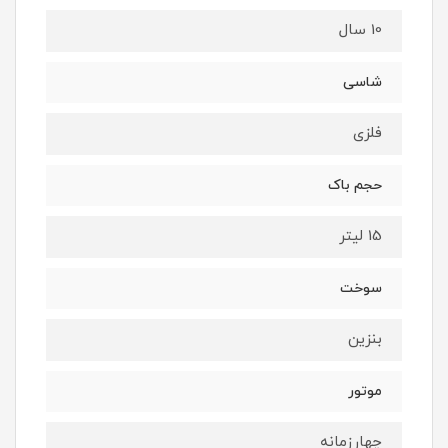
10 سال
شاسی
فلزی
حجم باک
15 لیتر
سوخت
بنزین
موتور
چهارزمانه