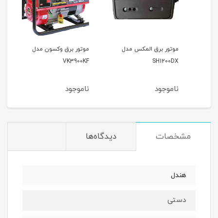
موتور برق المکس مدل
موتور برق وکسون مدل
موتو
9000
VK3900KF
SH1200DX
ناموجود
ناموجود
نام
مشخصات
دیدگاه‌ها
هندل
دستی