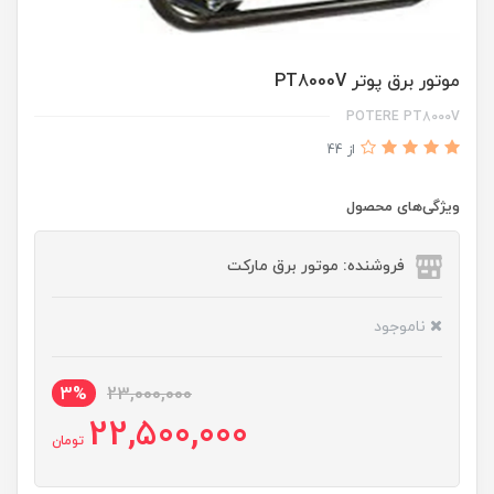
موتور برق پوتر PT8000V
POTERE PT8000V
از 44
ویژگی‌های محصول
فروشنده: موتور برق مارکت
ناموجود
3%
23,000,000
22,500,000
تومان