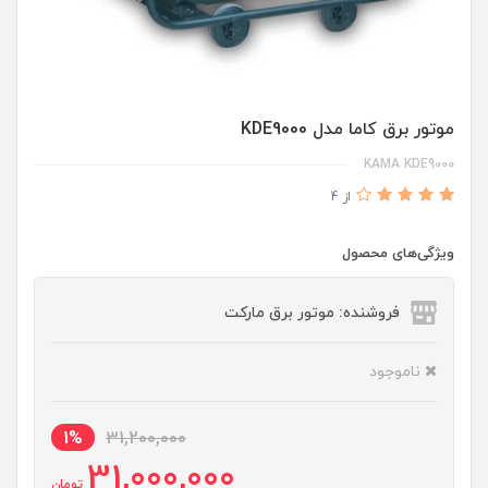
موتور برق کاما مدل KDE9000
KAMA KDE9000
از 4
ویژگی‌های محصول
فروشنده: موتور برق مارکت
ناموجود
1%
31,200,000
31,000,000
تومان