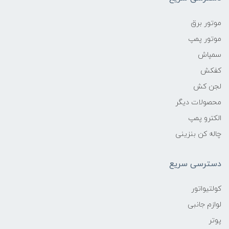
موتور برق
موتور پمپ
سمپاش
کفکش
لجن کش
محصولات دیگر
الکترو پمپ
چاله کن بنزینی
دسترسی سریع
کولتیواتور
لوازم جانبی
پوتر