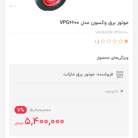
موتور برق وکسون مدل VPG6600
VACKSON VPG6600
از 1
ویژگی‌های محصول
فروشنده: موتور برق مارکت
ناموجود
7%
5,800,000
5,400,000
تومان