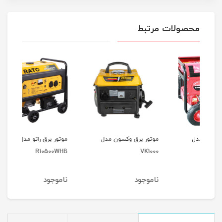
محصولات مرتبط
موتور برق وکسون مدل
موتور برق راتو مدل
موتور
R10500WHB
VK1000
ناموجود
ناموجود
نام