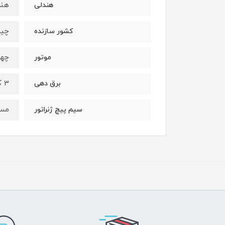
هند
هندلی
چی
کشور سازنده
چها
موتور
3 کیلووات
برق دهی
مس
سیم پیچ ژنراتور