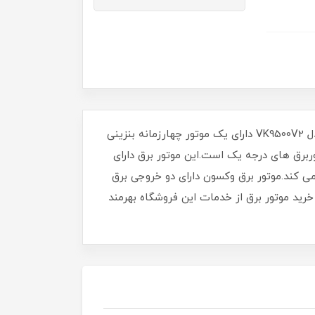
موتور برق های سری E1 دارای استارت و باتری هستند و سری E2 دارای چرخ و باتری استارت هستند.موتور برق وکسون مدل VK9500V2 دارای یک موتور چهارزمانه بنزینی
یچ این موتور برق 100% مس می باشد و در رده موتوربرق های درجه یک است.این موتور برق دارای
 کند.موتور برق وکسون دارای دو خروجی برق
می باشد.با خرید موتور برق از خدمات این فروشگاه بهرمند