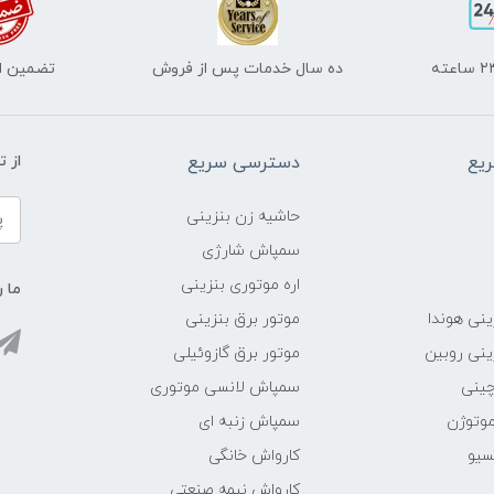
ده سال خدمات پس از فروش
تضمین اص
یع
دسترسی سریع
از 
حاشیه زن بنزینی
سمپاش شارژی
اره موتوری بنزینی
ما ر
ینی هوندا
موتور برق بنزینی
ینی روبین
موتور برق گازوئیلی
چینی
سمپاش لانسی موتوری
موتوژن
سمپاش زنبه ای
سیو
کارواش خانگی
کارواش نیمه صنعتی