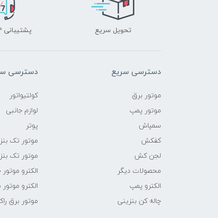
تحویل سریع
پشتیبانی ۲۴ ساعته
دسترسی سریع
دسترسی سر
موتور برق
کولتیواتور
موتور پمپ
لوازم جانبی
سمپاش
پوتر
کفکش
موتور تک بنز
لجن کش
موتور تک بنز
محصولات دیگر
الکترو موتور 
الکترو پمپ
الکترو موتور 
چاله کن بنزینی
موتور برق راک