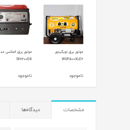
ور برق نویگیتور
موتور برق المکس مدل
موتور برق وکسون مد
VK3900KF
SH1200DX
WG4500XL
موجود
ناموجود
ناموجود
مشخصات
دیدگاه‌ها