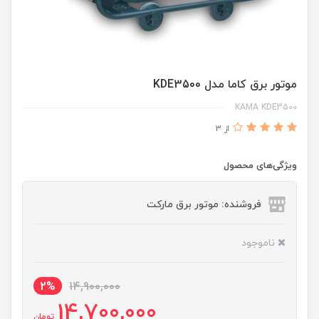
موتور برق کاما مدل KDE3500
KAMA KDE3500
از 3
ویژگی‌های محصول
فروشنده: موتور برق مارکت
ناموجود
2%
14,900,000
14,700,000
تومان