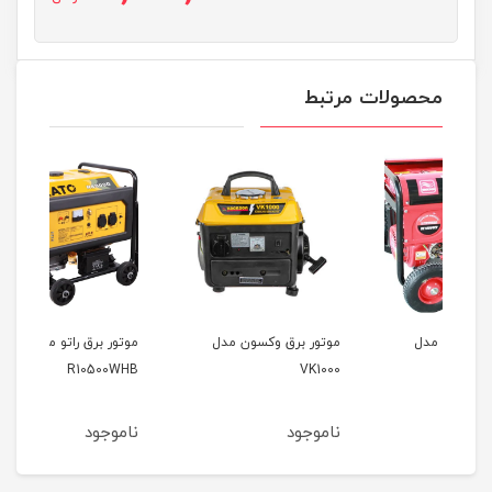
محصولات مرتبط
موتور برق وکسون مدل
موتور برق راتو مدل
موتور
R10500WHB
VK1000
ناموجود
ناموجود
نام