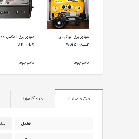
ور برق نویگیتور
موتور برق المکس مدل
موتور برق وکسون مد
VK3900KF
SH1200DX
WG4500XL
موجود
ناموجود
ناموجود
مشخصات
دیدگاه‌ها
هند
هندل