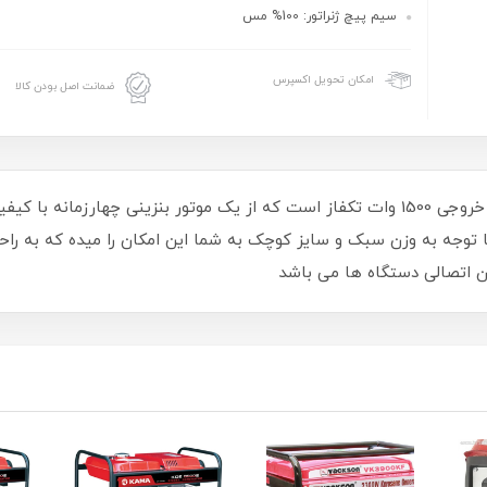
سیم پیچ ژنراتور: 100% مس
امکان تحویل اکسپرس
ضمانت اصل بودن کالا
موتور برق پوتر مدل PT3000V موتوربرقی با توان خروجی 1500 وات تکفاز است که از یک موتو