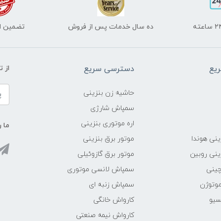
ده سال خدمات پس از فروش
تضمین اص
یع
دسترسی سریع
از 
حاشیه زن بنزینی
سمپاش شارژی
اره موتوری بنزینی
ما ر
ینی هوندا
موتور برق بنزینی
ینی روبین
موتور برق گازوئیلی
چینی
سمپاش لانسی موتوری
موتوژن
سمپاش زنبه ای
سیو
کارواش خانگی
کارواش نیمه صنعتی