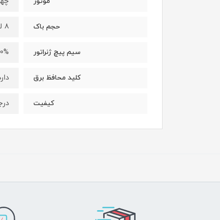
چها
موتور
8 لیتر
حجم باک
100% 
سیم پیچ ژنراتور
دارد
کلید محافظ برق
درج
کیفیت