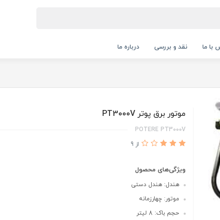
 با ما
نقد و بررسی
درباره ما
موتور برق پوتر PT3000V
POTERE PT3000V
از 9
ویژگی‌های محصول
هندل: هندل دستی
موتور: چهارزمانه
حجم باک: 8 لیتر