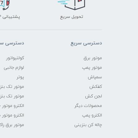
تحویل سریع
پشتیبانی ۲۴ ساعته
دسترسی سریع
دسترسی سر
موتور برق
کولتیواتور
موتور پمپ
لوازم جانبی
سمپاش
پوتر
کفکش
موتور تک بنز
لجن کش
موتور تک بنز
محصولات دیگر
الکترو موتور 
الکترو پمپ
الکترو موتور 
چاله کن بنزینی
موتور برق راک