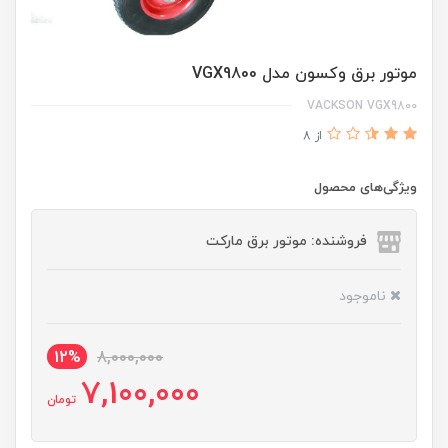
موتور برق وکسون مدل VGX9800
VACKSON VGX9800
از 8
ویژگی‌های محصول
فروشنده: موتور برق مارکت
ناموجود
12%
8,000,000
7,100,000
تومان