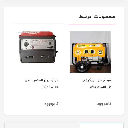
محصولات مرتبط
موتور برق المکس مدل
موتور برق وکسون مدل
مو
00
VK3900KF
SH1200DX
ناموجود
ناموجود
نا