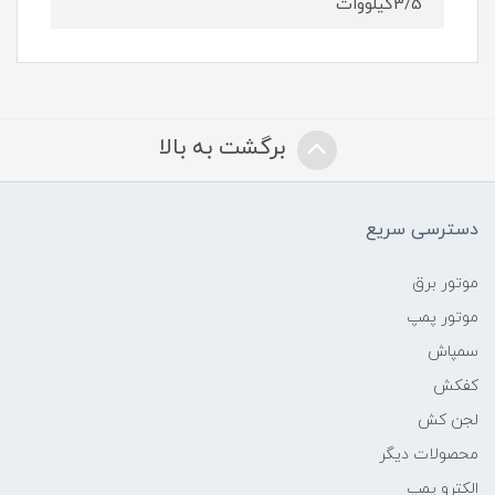
3/5کیلووات
برگشت به بالا
دسترسی سریع
موتور برق
موتور پمپ
سمپاش
کفکش
لجن کش
محصولات دیگر
الکترو پمپ