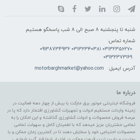
شنبه تا پنجشنبه 8 صبح الی 8 شب پاسخگو هستیم
شماره تماس:
۰۳۱۳۲۳۵۶۲۷۰ ۰۳۱۳۲۳۴۰۳۸۱ 09138734936
03132373169
آدرس ایمیل:
motorbarghmarket@yahoo.com
درباره ما
فروشگاه اینترنتی موتور برق مارکت با بیش از چهار دهه فعالیت در
زمینه واردات مستقیم ادوات و تجهیزات کشاورزی افتخار دارد که پا در
عرصه فروش محصولات و ادوات کشاورزی گذاشته و این امکان را به
تمامی مشتریان عزیز میدهد که با اطمینان کامل و سهولت تمامی
محصولات احتیاجی خود را سفارش دهند تا در کمترین زمان ممکن و با
بهترین و پایین ترین قیمت ممکن در اختیار شما قرار گیرد.شما می