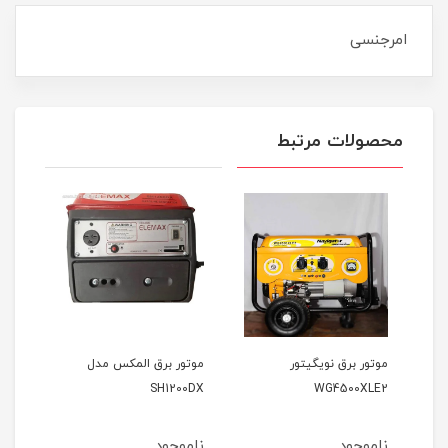
امرجنسی
محصولات مرتبط
موتور برق المکس مدل
موتور برق وکسون مدل
م
0
VK3900KF
SH1200DX
ناموجود
ناموجود
ن