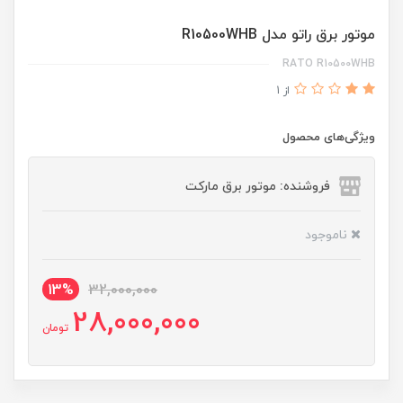
موتور برق راتو مدل R10500WHB
RATO R10500WHB
از 1
ویژگی‌های محصول
فروشنده: موتور برق مارکت
ناموجود
13%
32,000,000
28,000,000
تومان