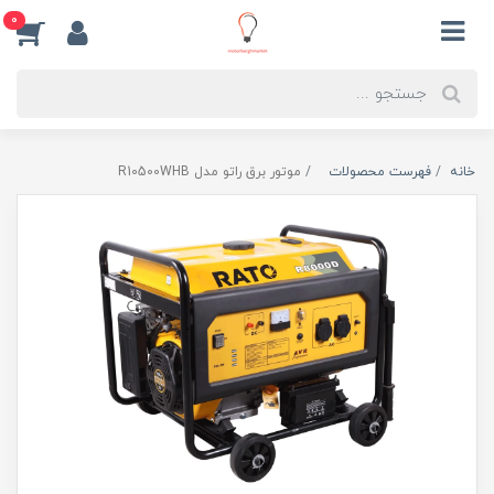
0
خانه
فهرست محصولات
موتور برق راتو مدل R10500WHB