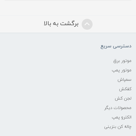
برگشت به بالا
دسترسی سریع
موتور برق
موتور پمپ
سمپاش
کفکش
لجن کش
محصولات دیگر
الکترو پمپ
چاله کن بنزینی