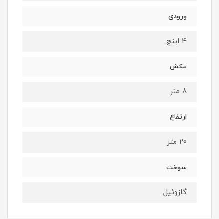
ورودی
4 اینچ
مکش
8 متر
ارتفاع
20 متر
سوخت
گازوئیل