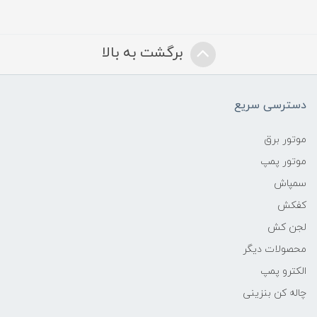
برگشت به بالا
دسترسی سریع
موتور برق
موتور پمپ
سمپاش
کفکش
لجن کش
محصولات دیگر
الکترو پمپ
چاله کن بنزینی