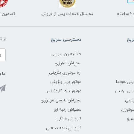
ده سال خدمات پس از فروش
تضمین اص
یع
دسترسی سریع
از 
حاشیه زن بنزینی
سمپاش شارژی
اره موتوری بنزینی
ما ر
ینی هوندا
موتور برق بنزینی
ینی روبین
موتور برق گازوئیلی
چینی
سمپاش لانسی موتوری
موتوژن
سمپاش زنبه ای
سیو
کارواش خانگی
کارواش نیمه صنعتی