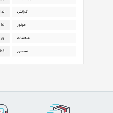
ندار
گارانتی
15 اسب چهرزمانه بنزینی
موتور
چرخ
متعلقات
قطع
سنسور