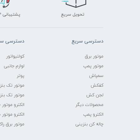
تحویل سریع
پشتیبانی ۲۴ ساعته
دسترسی سریع
دسترسی سر
موتور برق
کولتیواتور
موتور پمپ
لوازم جانبی
سمپاش
پوتر
کفکش
موتور تک بنز
لجن کش
موتور تک بنز
محصولات دیگر
الکترو موتور 
الکترو پمپ
الکترو موتور 
چاله کن بنزینی
موتور برق راک