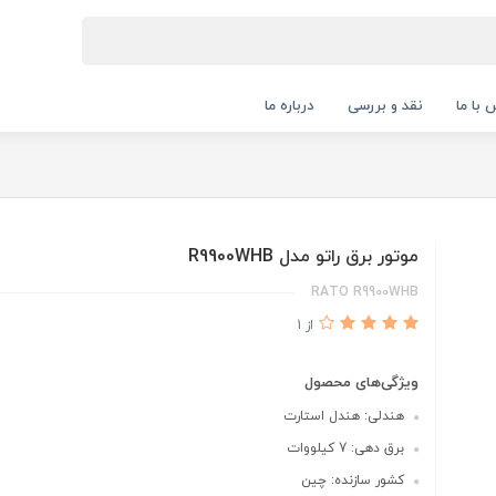
 با ما
نقد و بررسی
درباره ما
موتور برق راتو مدل R9900WHB
RATO R9900WHB
از 1
ویژگی‌های محصول
هندلی: هندل استارت
برق دهی: 7 کیلووات
کشور سازنده: چین