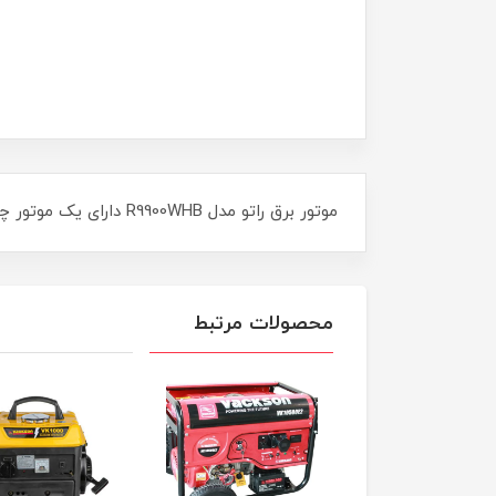
موتور برق راتو مدل R9900WHB دارای یک موتور چهارزمانه بنزینی 15 اسب است با توان خروجی 7 کیلووات.دارای برق 220 ولت تکفاز و 12 ولت.سیم پیچ 100 مس
محصولات مرتبط