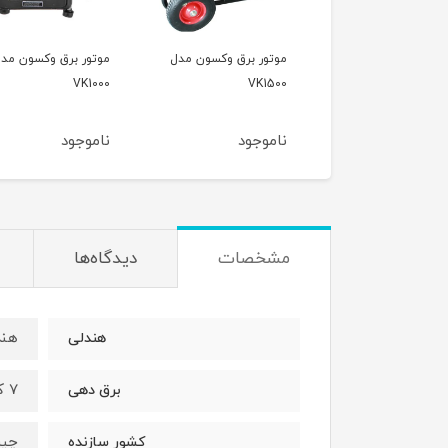
تور برق وکسون مدل
موتور برق وکسون مدل
موتور برق راتو مدل
R10500WHB
VK1000
VK15
موجود
ناموجود
ناموجود
مشخصات
دیدگاه‌ها
هند
هندلی
7 کیلووات
برق دهی
چی
کشور سازنده