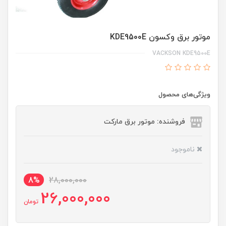
موتور برق وکسون KDE9500E
VACKSON KDE9500E
ویژگی‌های محصول
فروشنده: موتور برق مارکت
ناموجود
8%
28,000,000
26,000,000
تومان