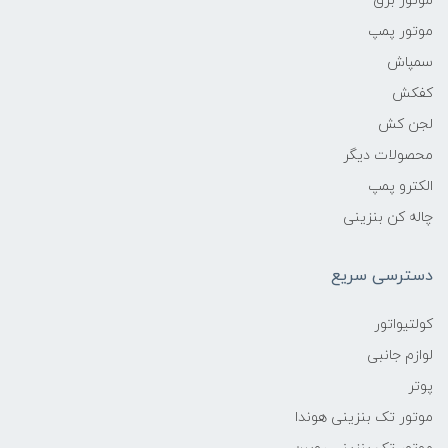
موتور برق
موتور پمپ
سمپاش
کفکش
لجن کش
محصولات دیگر
الکترو پمپ
چاله کن بنزینی
دسترسی سریع
کولتیواتور
لوازم جانبی
پوتر
موتور تک بنزینی هوندا