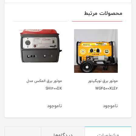
محصولات مرتبط
ر
موتور برق المکس مدل
موتور برق وکسون مدل
VK3900KF
SH1200DX
ناموجود
ناموجود
مشخصات
دیدگاه‌ها