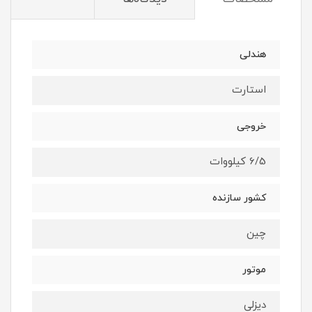
هندلی
استارت
خروجی
6/5 کیلووات
کشور سازنده
چین
موتور
دیزلی