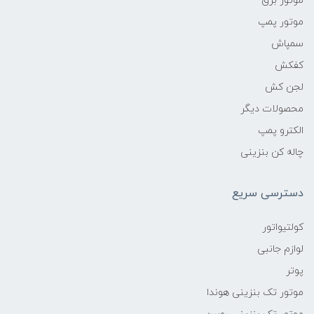
موتور برق
موتور پمپ
سمپاش
کفکش
لجن کش
محصولات دیگر
الکترو پمپ
چاله کن بنزینی
دسترسی سریع
کولتیواتور
لوازم جانبی
پوتر
موتور تک بنزینی هوندا