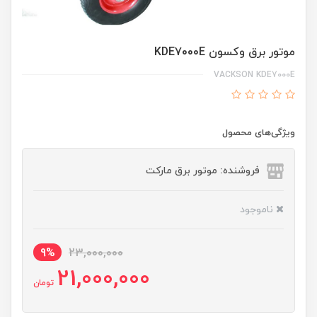
موتور برق وکسون KDE7000E
VACKSON KDE7000E
ویژگی‌های محصول
فروشنده: موتور برق مارکت
ناموجود
9%
23,000,000
21,000,000
تومان