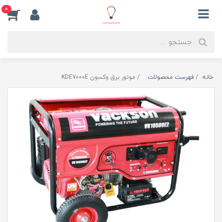
0
خانه
فهرست محصولات
موتور برق وکسون KDE7000E