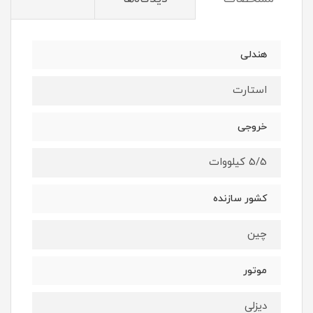
هندلی
استارت
خروجی
5/5 کیلووات
کشور سازنده
چین
موتور
دیزلی