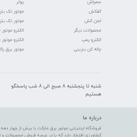
سمپاش
پوتر
کفکش
موتور تک بنز
لجن کش
موتور تک بنز
محصولات دیگر
الکترو موتور 
الکترو پمپ
الکترو موتور 
چاله کن بنزینی
موتور برق راک
شنبه تا پنجشنبه 8 صبح الی 8 شب پاسخگو
هستیم
درباره ما
فروشگاه اینترنتی موتور برق مارکت با بیش از چهار دهه
کشاورزی افتخار دارد که پا در عرصه فروش محصولات و ا