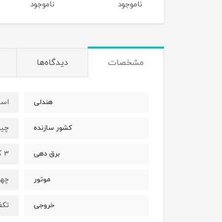
ناموجود
ناموجود
ناموجود
مشخصات
دیدگاه‌ها
است
هندلی
چی
کشور سازنده
3 کیلووات
برق دهی
چها
موتور
تکف
خروجی