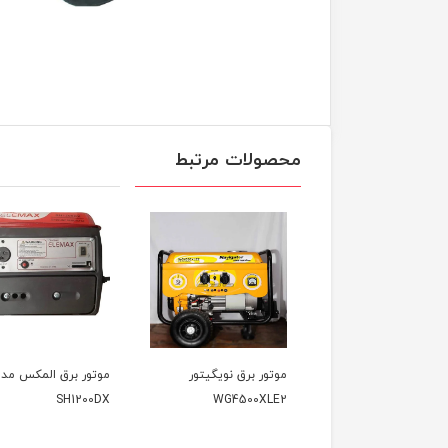
محصولات مرتبط
موتور برق نویگیتور
موتور برق المکس مدل
موتور برق وک
VK3900KF
SH1200DX
WG4500XLE2