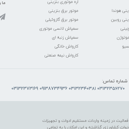
اره موتوری بنزینی
ما ر
ینی هوندا
موتور برق بنزینی
ینی روبین
موتور برق گازوئیلی
چینی
سمپاش لانسی موتوری
موتوژن
سمپاش زنبه ای
سیو
کارواش خانگی
کارواش نیمه صنعتی
شماره تماس:
۰۳۱۳۲۳۵۶۲۷۰ ۰۳۱۳۲۳۴۰۳۸۱ 09138734936 03132373169
 فعالیت در زمینه واردات مستقیم ادوات و تجهیزات
دوات کشاورزی گذاشته و این امکان را به تمامی