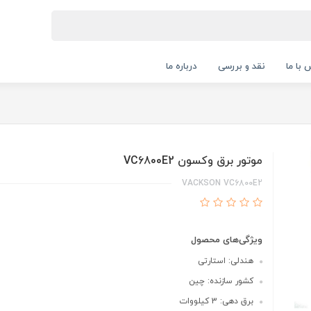
 با ما
نقد و بررسی
درباره ما
موتور برق وکسون VC6800E2
VACKSON VC6800E2
ویژگی‌های محصول
هندلی: استارتی
کشور سازنده: چین
برق دهی: 3 کیلووات