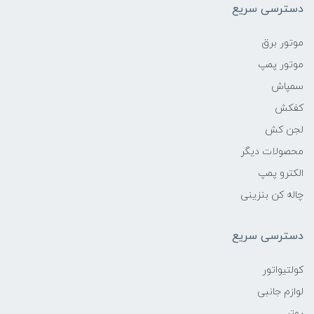
دسترسی سریع
موتور برق
موتور پمپ
سمپاش
کفکش
لجن کش
محصولات دیگر
الکترو پمپ
چاله کن بنزینی
دسترسی سریع
کولتیواتور
لوازم جانبی
پوتر