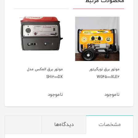
محصولات مرتبط
موتور برق نویگیتور
موتور برق المکس مدل
موتو
0KF
SH1200DX
WG4500XLE2
ناموجود
ناموجود
نام
مشخصات
دیدگاه‌ها