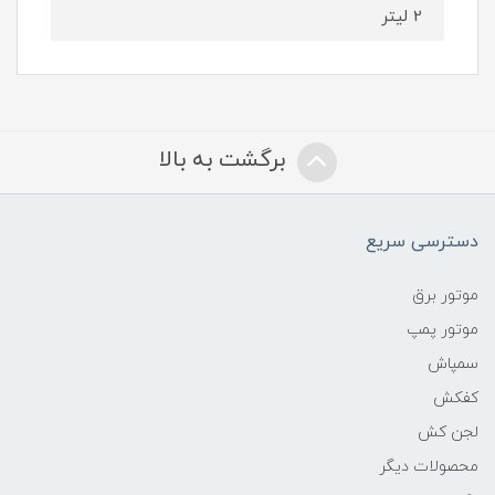
2 لیتر
برگشت به بالا
دسترسی سریع
موتور برق
موتور پمپ
سمپاش
کفکش
لجن کش
محصولات دیگر