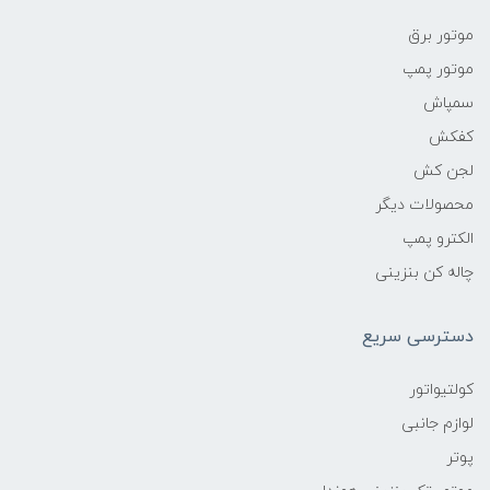
موتور برق
موتور پمپ
سمپاش
کفکش
لجن کش
محصولات دیگر
الکترو پمپ
چاله کن بنزینی
دسترسی سریع
کولتیواتور
لوازم جانبی
پوتر