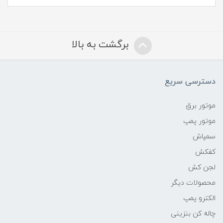
برگشت به بالا
دسترسی سریع
موتور برق
موتور پمپ
سمپاش
کفکش
لجن کش
محصولات دیگر
الکترو پمپ
چاله کن بنزینی