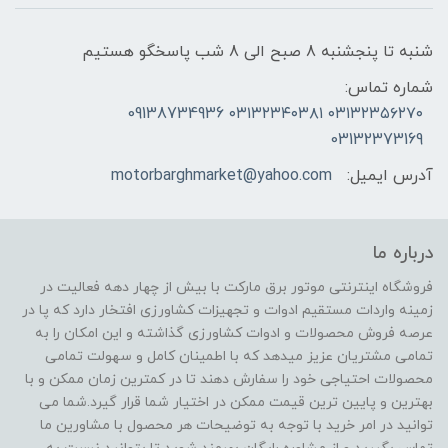
شنبه تا پنجشنبه 8 صبح الی 8 شب پاسخگو هستیم
شماره تماس:
۰۳۱۳۲۳۵۶۲۷۰ ۰۳۱۳۲۳۴۰۳۸۱ 09138734936
03132373169
آدرس ایمیل:
motorbarghmarket@yahoo.com
درباره ما
فروشگاه اینترنتی موتور برق مارکت با بیش از چهار دهه فعالیت در
زمینه واردات مستقیم ادوات و تجهیزات کشاورزی افتخار دارد که پا در
عرصه فروش محصولات و ادوات کشاورزی گذاشته و این امکان را به
تمامی مشتریان عزیز میدهد که با اطمینان کامل و سهولت تمامی
محصولات احتیاجی خود را سفارش دهند تا در کمترین زمان ممکن و با
بهترین و پایین ترین قیمت ممکن در اختیار شما قرار گیرد.شما می
توانید در امر خرید با توجه به توضیحات هر محصول با مشاورین ما