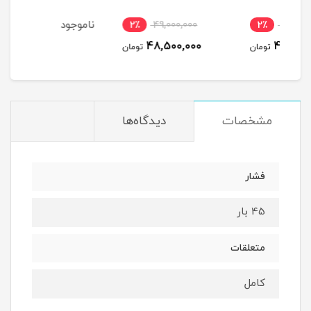
ناموجود
2٪
49,000,000
2
48,500,000
مان
تومان
مشخصات
دیدگاه‌ها
فشار
45 بار
متعلقات
کامل