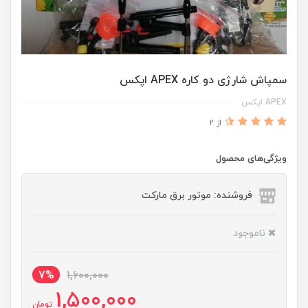
سمپاش شارژی دو کاره APEX اپکس
APEX اپکس
از 2
ویژگی‌های محصول
فروشنده: موتور برق مارکت
ناموجود
7%
1,600,000
1,500,000
تومان