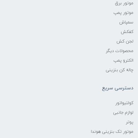
موتور برق
موتور پمپ
سمپاش
کفکش
لجن کش
محصولات دیگر
الکترو پمپ
چاله کن بنزینی
دسترسی سریع
کولتیواتور
لوازم جانبی
پوتر
موتور تک بنزینی هوندا