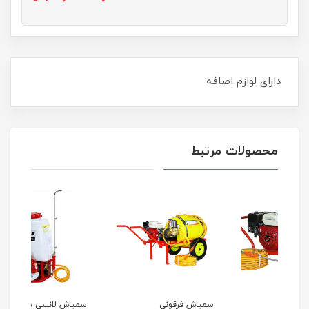
دارای لوازم اصافه
محصولات مرتبط
سمپاش فرقونی
سمپاش لانسی موتوری FST
پمپ