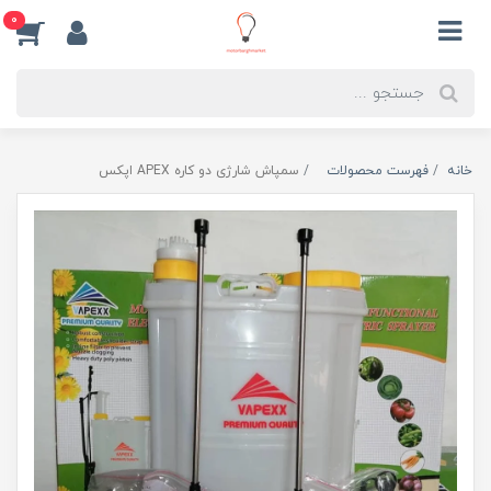
0
خانه
فهرست محصولات
سمپاش شارژی دو کاره APEX اپکس