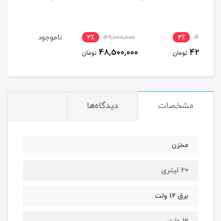
N-X
ناموجود
2٪
49,000,000
2
48,500,000
مان
تومان
مشخصات
دیدگاه‌ها
مخزن
20 لیتری
برق 12 ولت