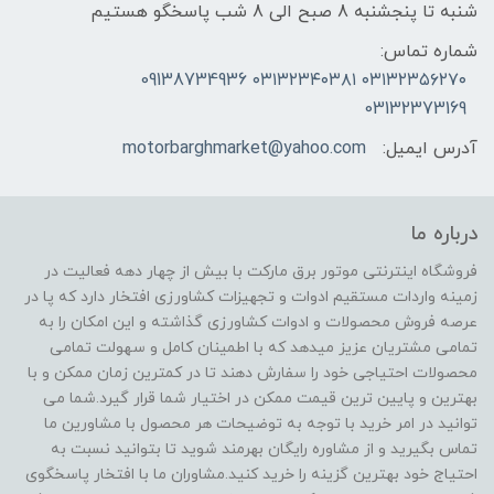
شنبه تا پنجشنبه 8 صبح الی 8 شب پاسخگو هستیم
شماره تماس:
۰۳۱۳۲۳۵۶۲۷۰ ۰۳۱۳۲۳۴۰۳۸۱ 09138734936
03132373169
آدرس ایمیل:
motorbarghmarket@yahoo.com
درباره ما
فروشگاه اینترنتی موتور برق مارکت با بیش از چهار دهه فعالیت در
زمینه واردات مستقیم ادوات و تجهیزات کشاورزی افتخار دارد که پا در
عرصه فروش محصولات و ادوات کشاورزی گذاشته و این امکان را به
تمامی مشتریان عزیز میدهد که با اطمینان کامل و سهولت تمامی
محصولات احتیاجی خود را سفارش دهند تا در کمترین زمان ممکن و با
بهترین و پایین ترین قیمت ممکن در اختیار شما قرار گیرد.شما می
توانید در امر خرید با توجه به توضیحات هر محصول با مشاورین ما
تماس بگیرید و از مشاوره رایگان بهرمند شوید تا بتوانید نسبت به
احتیاج خود بهترین گزینه را خرید کنید.مشاوران ما با افتخار پاسخگوی