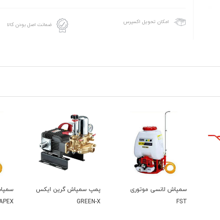
امکان تحویل اکسپرس
ضمانت اصل بودن کالا
ی
پمپ سمپاش گرین ایکس
سمپاش لانسی موتوری
سمپاش 2
APEX
GREEN-X