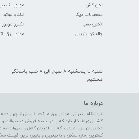
لجن کش
موتور تک بنز
محصولات دیگر
الکترو موتور 
الکترو پمپ
الکترو موتور 
چاله کن بنزینی
موتور برق راک
شنبه تا پنجشنبه 8 صبح الی 8 شب پاسخگو
هستیم
درباره ما
فروشگاه اینترنتی موتور برق مارکت با بیش از چهار دهه
کشاورزی افتخار دارد که پا در عرصه فروش محصولات و ا
مشتریان عزیز میدهد که با اطمینان کامل و سهولت تمام
کمترین زمان ممکن و با بهترین و پایین ترین قیمت ممکن 