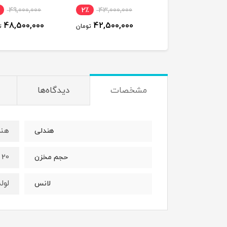
ناموجود
2٪
49,000,000
2٪
43,000,000
48,500,000
42,500,000
تومان
تومان
مشخصات
دیدگاه‌ها
هند
هندلی
20 لیتر
حجم مخزن
لول
لانس