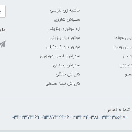
حاشیه زن بنزینی
سمپاش شارژی
اره موتوری بنزینی
ما ر
ینی هوندا
موتور برق بنزینی
ینی روبین
موتور برق گازوئیلی
چینی
سمپاش لانسی موتوری
موتوژن
سمپاش زنبه ای
سیو
کارواش خانگی
کارواش نیمه صنعتی
شماره تماس:
۰۳۱۳۲۳۵۶۲۷۰ ۰۳۱۳۲۳۴۰۳۸۱ 09138734936 03132373169