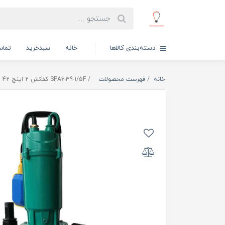
دسته‌بندی کالاها
خانه
سبدخرید
تماس
خانه
فهرست محصولات
SPA6-39-1/5F کفکش 2 اینچ 42 متری