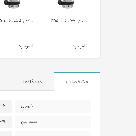
QDX 10-16-0/75
کفکش QDX 10-16-075 A
کفکش QDX 1/5-32-0/75
موجود
ناموجود
ناموجود
مشخصات
دیدگاه‌ها
2 اینچ
خروجی
100% 
سیم پیچ