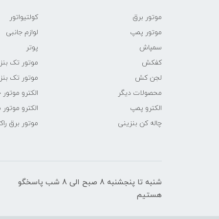
موتور برق
کولتیواتور
موتور پمپ
لوازم جانبی
سمپاش
پوتر
کفکش
موتور تک بنز
لجن کش
موتور تک بنز
محصولات دیگر
الکترو موتور 
الکترو پمپ
الکترو موتور 
چاله کن بنزینی
موتور برق راک
شنبه تا پنجشنبه 8 صبح الی 8 شب پاسخگو
هستیم