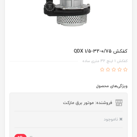
کفکش QDX 1/5-32-0/75
کفکش 1 اینچ 32 متری ساده
ویژگی‌های محصول
فروشنده: موتور برق مارکت
ناموجود