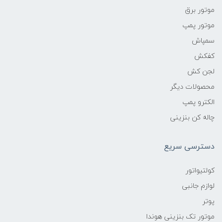
موتور برق
موتور پمپ
سمپاش
کفکش
لجن کش
محصولات دیگر
الکترو پمپ
چاله کن بنزینی
دسترسی سریع
کولتیواتور
لوازم جانبی
پوتر
موتور تک بنزینی هوندا