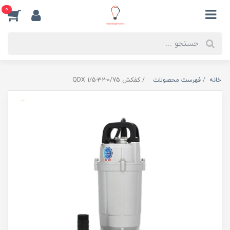
0
خانه
فهرست محصولات
کفکش QDX 1/5-32-0/75