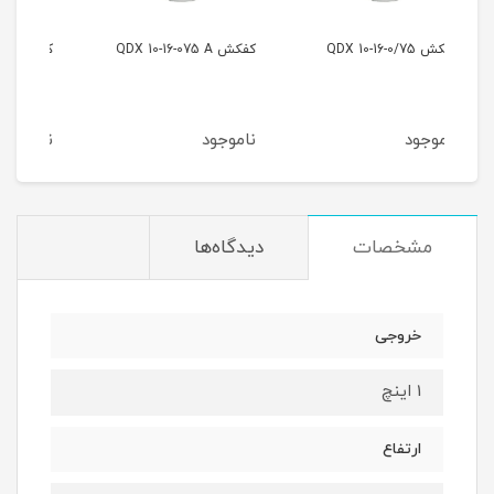
کفکش QDX 10-16-075 A
کفکش QDX 1/5-32-0/75
A
ناموجود
ناموجود
نا
مشخصات
دیدگاه‌ها
خروجی
1 اینچ
ارتفاع