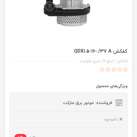
کفکش QDX1.5-16-./37 A
کفکش 1 اینچ 16 متری فلوتردار
ویژگی‌های محصول
فروشنده: موتور برق مارکت
ناموجود