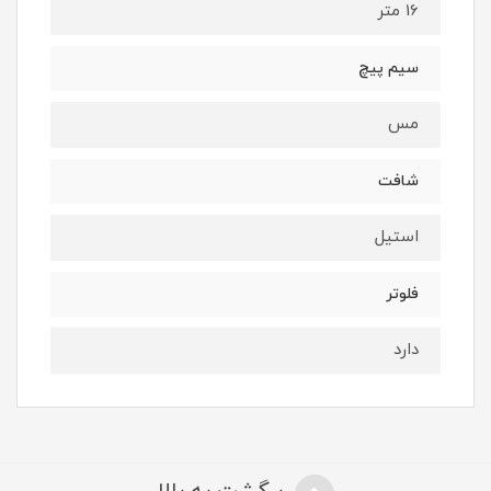
16 متر
سیم پیچ
مس
شافت
استیل
فلوتر
دارد