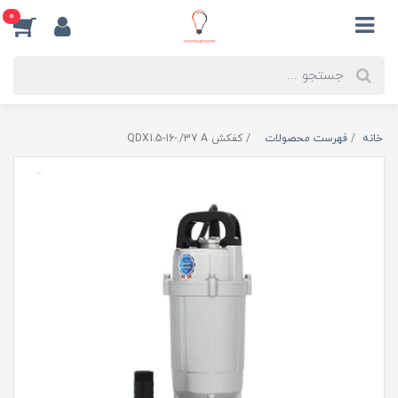
0
خانه
فهرست محصولات
کفکش QDX1.5-16-./37 A