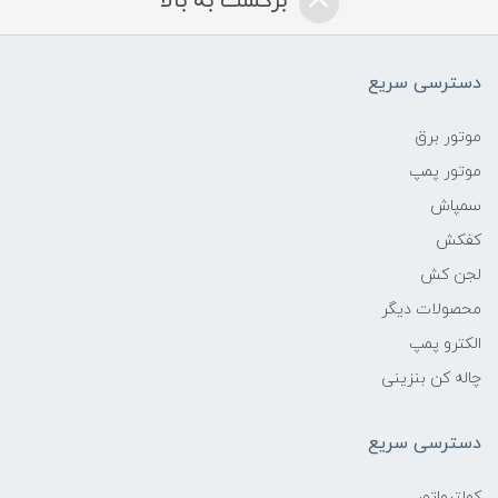
برگشت به بالا
دسترسی سریع
موتور برق
موتور پمپ
سمپاش
کفکش
لجن کش
محصولات دیگر
الکترو پمپ
چاله کن بنزینی
دسترسی سریع
کولتیواتور