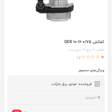
کفکش QDX 10-16-0/75
کفکش 2 اینچ 16 متری ساده
از 1
ویژگی‌های محصول
فروشنده: موتور برق مارکت
ناموجود