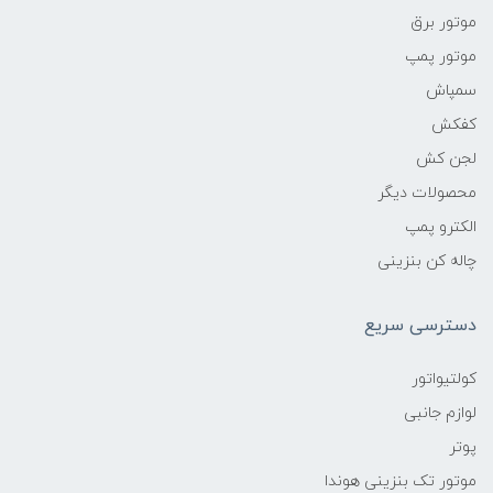
موتور برق
موتور پمپ
سمپاش
کفکش
لجن کش
محصولات دیگر
الکترو پمپ
چاله کن بنزینی
دسترسی سریع
کولتیواتور
لوازم جانبی
پوتر
موتور تک بنزینی هوندا