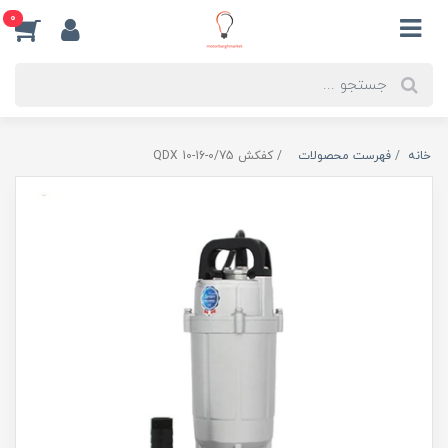
0
خانه
فهرست محصولات
کفکش QDX 10-16-0/75