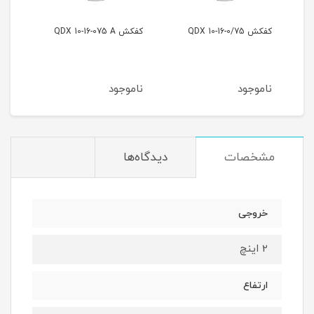
کفکش QDX 10-16-0/75
کفکش QDX 10-16-075 A
کفکش 2-0/75
ناموجود
ناموجود
نام
مشخصات
دیدگاه‌ها
خروجی
2 اینچ
ارتفاع