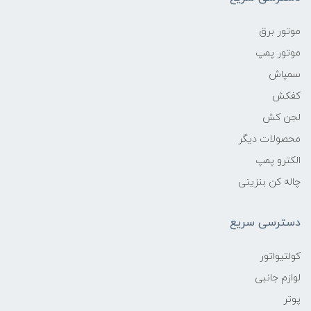
موتور برق
موتور پمپ
سمپاش
کفکش
لجن کش
محصولات دیگر
الکترو پمپ
چاله کن بنزینی
دسترسی سریع
کولتیواتور
لوازم جانبی
پوتر