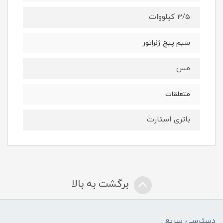
3/5 کیلووات
سیم پیچ ژنراتور
مس
متعلقات
باتری استارت
برگشت به بالا
دسترسی سریع