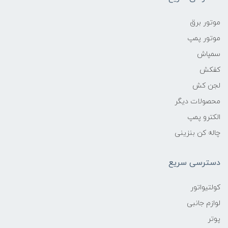
موتور برق
موتور پمپ
سمپاش
کفکش
لجن کش
محصولات دیگر
الکترو پمپ
چاله کن بنزینی
دسترسی سریع
کولتیواتور
لوازم جانبی
پوتر