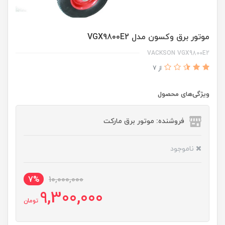
موتور برق وکسون مدل VGX9800E2
VACKSON VGX9800E2
از 7
ویژگی‌های محصول
فروشنده: موتور برق مارکت
ناموجود
7%
10,000,000
9,300,000
تومان