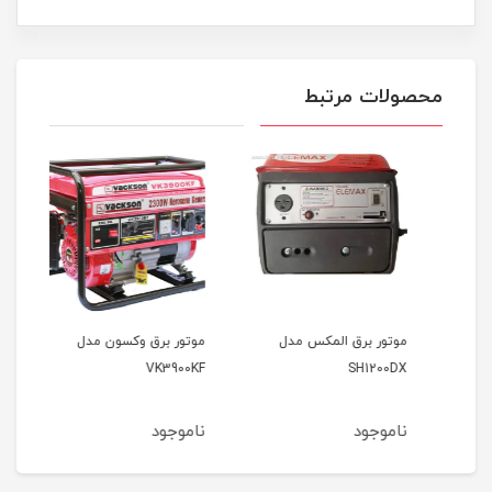
محصولات مرتبط
موتور برق المکس مدل
موتور برق وکسون مدل
موتو
9000
VK3900KF
SH1200DX
ناموجود
ناموجود
نام