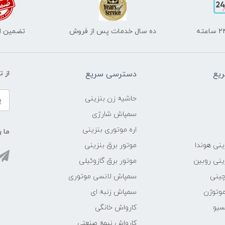
ده سال خدمات پس از فروش
تضمین اص
یع
دسترسی سریع
از 
حاشیه زن بنزینی
سمپاش شارژی
اره موتوری بنزینی
ما ر
ینی هوندا
موتور برق بنزینی
ینی روبین
موتور برق گازوئیلی
چینی
سمپاش لانسی موتوری
موتوژن
سمپاش زنبه ای
سیو
کارواش خانگی
کارواش نیمه صنعتی