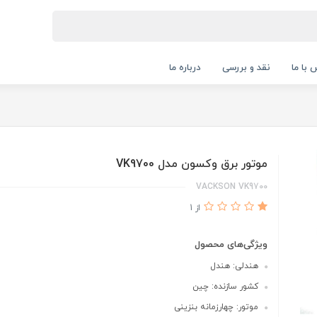
 با ما
نقد و بررسی
درباره ما
موتور برق وکسون مدل VK9700
VACKSON VK9700
از 1
ویژگی‌های محصول
هندلی: هندل
کشور سازنده: چین
موتور: چهارزمانه بنزینی