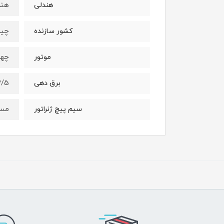
هند
هندلی
چی
کشور سازنده
چها
موتور
3/5 کیلو
برق دهی
مس
سیم پیچ ژنراتور