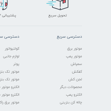
تحویل سریع
پشتیبانی ۲۴ ساعته
دسترسی سریع
دسترسی سر
موتور برق
کولتیواتور
موتور پمپ
لوازم جانبی
سمپاش
پوتر
کفکش
موتور تک بنز
لجن کش
موتور تک بنز
محصولات دیگر
الکترو موتور 
الکترو پمپ
الکترو موتور 
چاله کن بنزینی
موتور برق راک