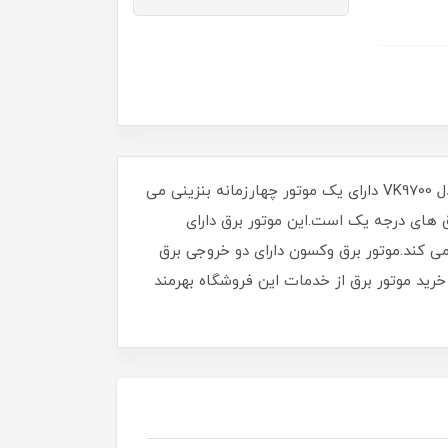
موتور برق های سری E1 دارای استارت و باتری هستند و سری E2 دارای چرخ و باتری استارت هستند.موتور برق وکسون مدل VK9700 دارای یک موتور چهارزمانه بنزینی می
تور برق 100% مس می باشد و در رده موتوربرق های درجه یک است.این موتور برق دارای
 کند.موتور برق وکسون دارای دو خروجی برق
می باشد.با خرید موتور برق از خدمات این فروشگاه بهرمند