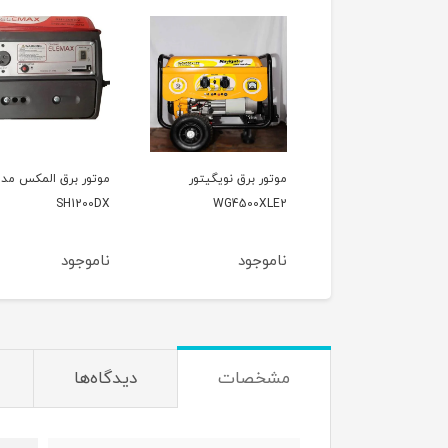
ور برق نویگیتور
موتور برق المکس مدل
موتور برق وکسون مد
VK3900KF
SH1200DX
WG4500XL
موجود
ناموجود
ناموجود
مشخصات
دیدگاه‌ها