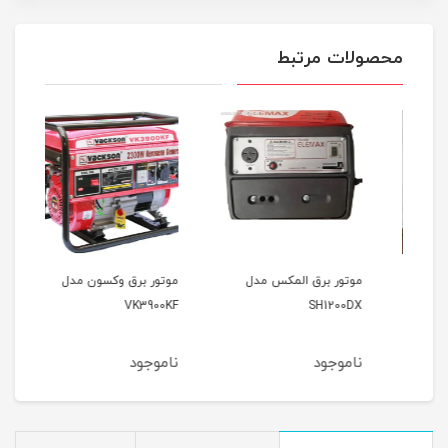
محصولات مرتبط
موتور برق المکس مدل
موتور برق وکسون مدل
موتو
9000
VK3900KF
SH1200DX
ناموجود
ناموجود
نام