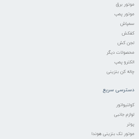
موتور برق
موتور پمپ
سمپاش
کفکش
لجن کش
محصولات دیگر
الکترو پمپ
چاله کن بنزینی
دسترسی سریع
کولتیواتور
لوازم جانبی
پوتر
موتور تک بنزینی هوندا