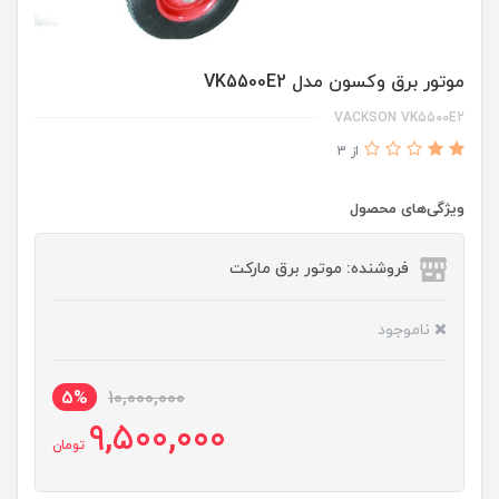
موتور برق وکسون مدل VK5500E2
VACKSON VK5500E2
از 3
ویژگی‌های محصول
فروشنده: موتور برق مارکت
ناموجود
5%
10,000,000
9,500,000
تومان