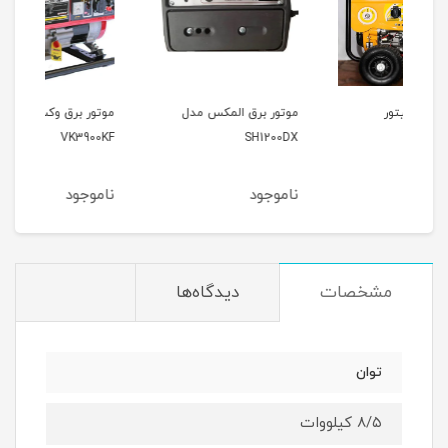
موتور برق المکس مدل
موتور برق وکسون مدل
موتو
9000
VK3900KF
SH1200DX
ناموجود
ناموجود
نام
مشخصات
دیدگاه‌ها
توان
۸/۵ کیلووات