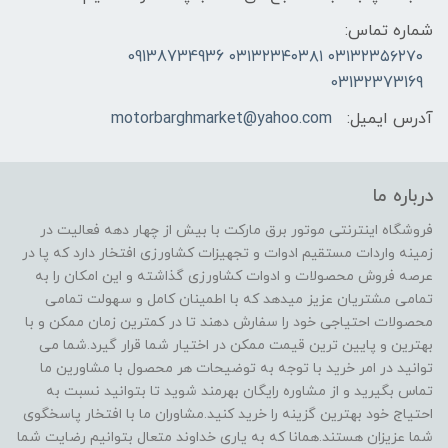
شماره تماس:
۰۳۱۳۲۳۵۶۲۷۰ ۰۳۱۳۲۳۴۰۳۸۱ 09138734936
03132373169
آدرس ایمیل:
motorbarghmarket@yahoo.com
درباره ما
فروشگاه اینترنتی موتور برق مارکت با بیش از چهار دهه فعالیت در
زمینه واردات مستقیم ادوات و تجهیزات کشاورزی افتخار دارد که پا در
عرصه فروش محصولات و ادوات کشاورزی گذاشته و این امکان را به
تمامی مشتریان عزیز میدهد که با اطمینان کامل و سهولت تمامی
محصولات احتیاجی خود را سفارش دهند تا در کمترین زمان ممکن و با
بهترین و پایین ترین قیمت ممکن در اختیار شما قرار گیرد.شما می
توانید در امر خرید با توجه به توضیحات هر محصول با مشاورین ما
تماس بگیرید و از مشاوره رایگان بهرمند شوید تا بتوانید نسبت به
احتیاج خود بهترین گزینه را خرید کنید.مشاوران ما با افتخار پاسخگوی
شما عزیزان هستند.همانا که به یاری خداوند متعال بتوانیم رضایت شما