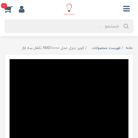
0
خانه
فهرست محصولات
کوپر دیزل مدل KMD10000 تکفاز_سه فاز