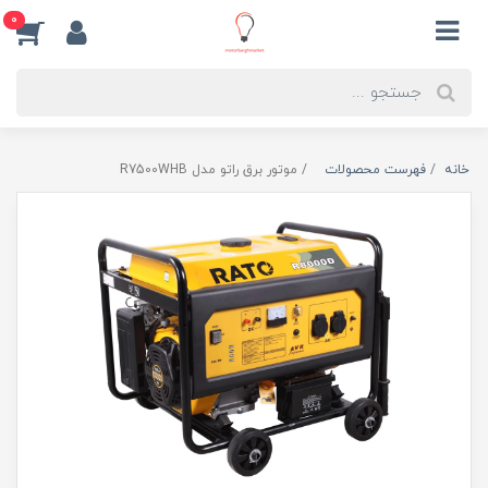
0
خانه
فهرست محصولات
موتور برق راتو مدل R7500WHB