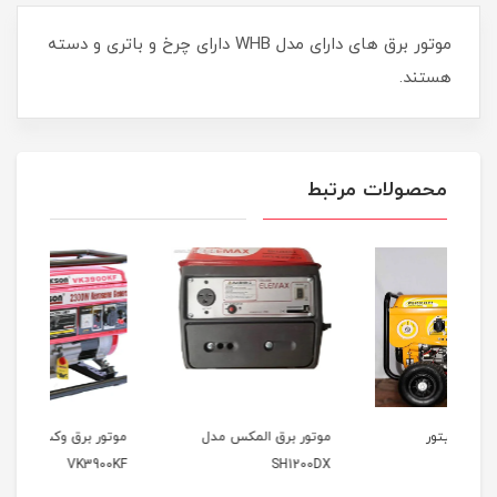
موتور برق های دارای مدل WHB دارای چرخ و باتری و دسته
هستند.
محصولات مرتبط
موتور برق المکس مدل
موتور برق وکسون مدل
موتو
000
VK3900KF
SH1200DX