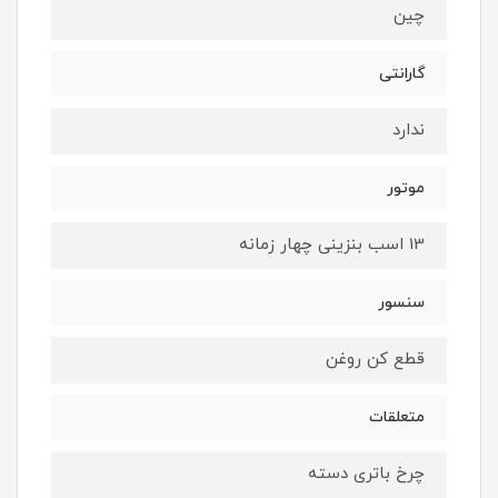
چین
گارانتی
ندارد
موتور
13 اسب بنزینی چهار زمانه
سنسور
قطع کن روغن
متعلقات
چرخ باتری دسته