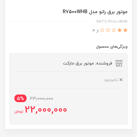
موتور برق راتو مدل R7500WHB
RATO R7500WHB
از 3
ویژگی‌های محصول
فروشنده: موتور برق مارکت
ناموجود
5%
23,000,000
22,000,000
تومان