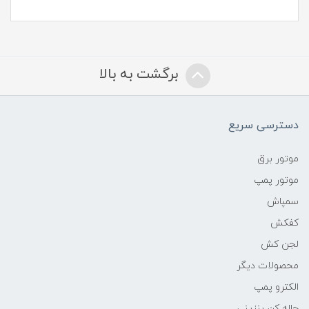
برگشت به بالا
دسترسی سریع
موتور برق
موتور پمپ
سمپاش
کفکش
لجن کش
محصولات دیگر
الکترو پمپ
چاله کن بنزینی