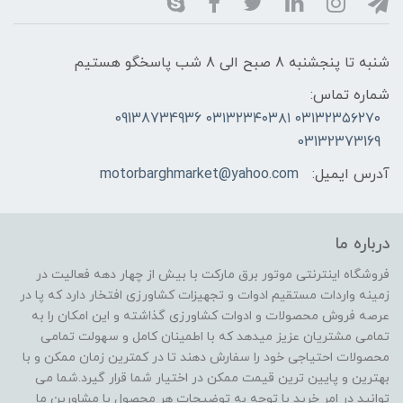
شنبه تا پنجشنبه 8 صبح الی 8 شب پاسخگو هستیم
شماره تماس:
۰۳۱۳۲۳۵۶۲۷۰ ۰۳۱۳۲۳۴۰۳۸۱ 09138734936
03132373169
آدرس ایمیل:
motorbarghmarket@yahoo.com
درباره ما
فروشگاه اینترنتی موتور برق مارکت با بیش از چهار دهه فعالیت در
زمینه واردات مستقیم ادوات و تجهیزات کشاورزی افتخار دارد که پا در
عرصه فروش محصولات و ادوات کشاورزی گذاشته و این امکان را به
تمامی مشتریان عزیز میدهد که با اطمینان کامل و سهولت تمامی
محصولات احتیاجی خود را سفارش دهند تا در کمترین زمان ممکن و با
بهترین و پایین ترین قیمت ممکن در اختیار شما قرار گیرد.شما می
توانید در امر خرید با توجه به توضیحات هر محصول با مشاورین ما