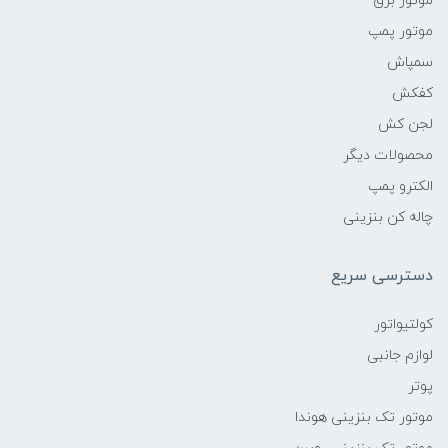
موتور برق
موتور پمپ
سمپاش
کفکش
لجن کش
محصولات دیگر
الکترو پمپ
چاله کن بنزینی
دسترسی سریع
کولتیواتور
لوازم جانبی
پوتر
موتور تک بنزینی هوندا