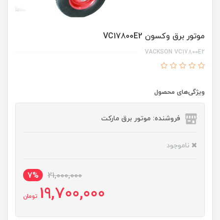
موتور برق وکسون VC17800E2
VACKSON VC17800E2
ویژگی‌های محصول
فروشنده: موتور برق مارکت
ناموجود
7%
21,000,000
19,700,000
تومان