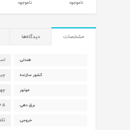
ناموجود
ناموجود
ناموجود
مشخصات
دیدگاه‌ها
است
هندلی
چی
کشور سازنده
چها
موتور
6.5 کیلووا
برق دهی
تکف
خروجی