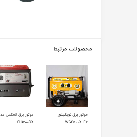
محصولات مرتبط
موتور برق نویگیتور
موتور برق المکس مدل
موتور برق وکسو
VK3900KF
SH1200DX
WG4500XLE2