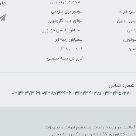
اره موتوری بنزینی
ما ر
ینی هوندا
موتور برق بنزینی
ینی روبین
موتور برق گازوئیلی
چینی
سمپاش لانسی موتوری
موتوژن
سمپاش زنبه ای
سیو
کارواش خانگی
کارواش نیمه صنعتی
شماره تماس:
۰۳۱۳۲۳۵۶۲۷۰ ۰۳۱۳۲۳۴۰۳۸۱ 09138734936 03132373169
 فعالیت در زمینه واردات مستقیم ادوات و تجهیزات
دوات کشاورزی گذاشته و این امکان را به تمامی