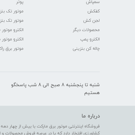
سمپاش
پوتر
کفکش
موتور تک بنز
لجن کش
موتور تک بنز
محصولات دیگر
الکترو موتور 
الکترو پمپ
الکترو موتور 
چاله کن بنزینی
موتور برق راک
شنبه تا پنجشنبه 8 صبح الی 8 شب پاسخگو
هستیم
درباره ما
فروشگاه اینترنتی موتور برق مارکت با بیش از چهار دهه
کشاورزی افتخار دارد که پا در عرصه فروش محصولات و ا