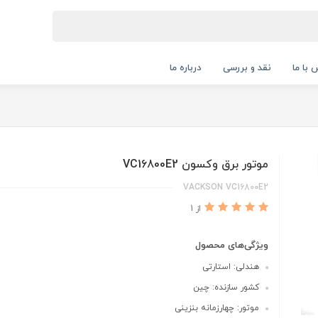
 با ما
نقد و بررسی
درباره ما
موتور برق وکسون VC16800E2
VACKSON VC16800E2
از 1
ویژگی‌های محصول
هندلی: استارتی
کشور سازنده: چین
موتور: چهارزمانه بنزینی