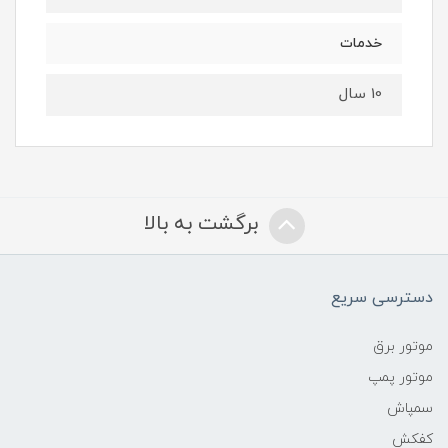
خدمات
10 سال
برگشت به بالا
دسترسی سریع
موتور برق
موتور پمپ
سمپاش
کفکش