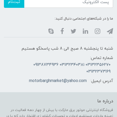
ثبت‌نام
ما را در شبکه‌های اجتماعی دنبال کنید:
شنبه تا پنجشنبه 8 صبح الی 8 شب پاسخگو هستیم
شماره تماس:
۰۳۱۳۲۳۵۶۲۷۰ ۰۳۱۳۲۳۴۰۳۸۱ 09138734936
03132373169
آدرس ایمیل:
motorbarghmarket@yahoo.com
درباره ما
فروشگاه اینترنتی موتور برق مارکت با بیش از چهار دهه فعالیت در
زمینه واردات مستقیم ادوات و تجهیزات کشاورزی افتخار دارد که پا در