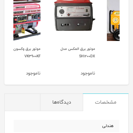
موتور برق المکس مدل
موتور برق وکسون مدل
موتو
9000
VK3900KF
SH1200DX
ناموجود
ناموجود
نام
مشخصات
دیدگاه‌ها
هندلی