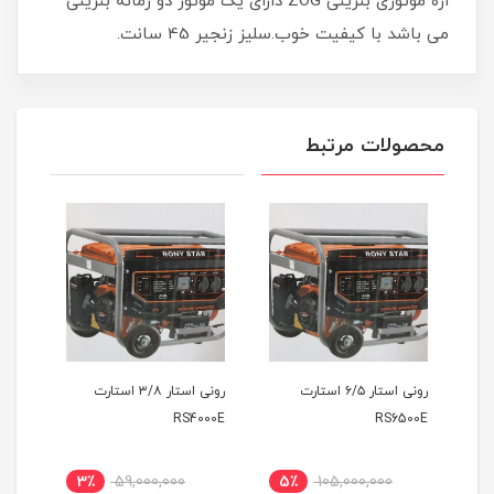
اره موتوری بنزینی ZOG دارای یک موتور دو زمانه بنزینی
می باشد با کیفیت خوب.سلیز زنجیر 45 سانت.
محصولات مرتبط
رونی استار ۶/۵ استارت
رونی استار ۳/۸ استارت
RS4000
RS4000E
RS6500E
0
3٪
59,000,000
5٪
105,000,000