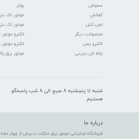
سمپاش
پوتر
کفکش
موتور تک بنز
لجن کش
موتور تک بنز
محصولات دیگر
الکترو موتور 
الکترو پمپ
الکترو موتور 
چاله کن بنزینی
موتور برق راک
شنبه تا پنجشنبه 8 صبح الی 8 شب پاسخگو
هستیم
درباره ما
فروشگاه اینترنتی موتور برق مارکت با بیش از چهار دهه