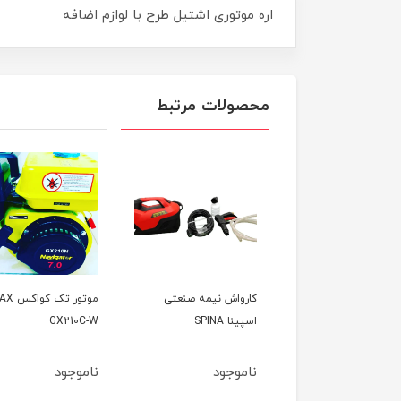
اره موتوری اشتیل طرح با لوازم اضافه
محصولات مرتبط
واش نیمه صنعتی
موتور تک کواکس COVAX
تیلر کولتیواتور 7
ا SPINA
GX210C-W
کاما KAMA
وجود
ناموجود
ناموجود