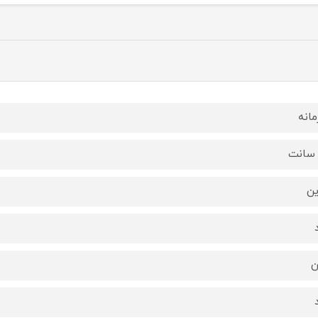
مانه
ین
ن