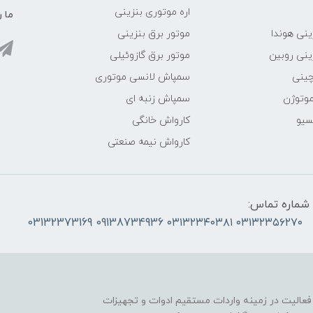
اره موتوری بنزینی
ما ر
ینی هوندا
موتور برق بنزینی
ینی روبین
موتور برق گازوئیلی
چینی
سمپاش لانسی موتوری
موتوژن
سمپاش زنبه ای
سیو
کارواش خانگی
کارواش نیمه صنعتی
شماره تماس:
۰۳۱۳۲۳۵۶۲۷۰ ۰۳۱۳۲۳۴۰۳۸۱ 09138734936 03132373169
 فعالیت در زمینه واردات مستقیم ادوات و تجهیزات