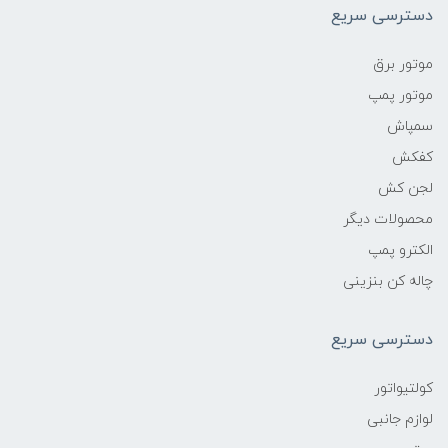
دسترسی سریع
موتور برق
موتور پمپ
سمپاش
کفکش
لجن کش
محصولات دیگر
الکترو پمپ
چاله کن بنزینی
دسترسی سریع
کولتیواتور
لوازم جانبی