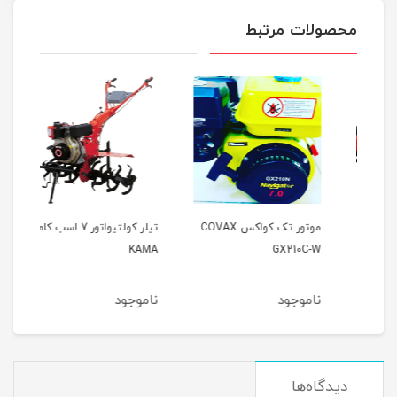
محصولات مرتبط
نا
موتور تک کواکس COVAX
تیلر کولتیواتور 7 اسب کاما
GX210C-W
KAMA
اسبAMA
ناموجود
ناموجود
نام
دیدگاه‌ها