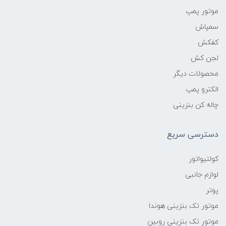
موتور پمپ
سمپاش
کفکش
لجن کش
محصولات دیگر
الکترو پمپ
چاله کن بنزینی
دسترسی سریع
کولتیواتور
لوازم جانبی
پوتر
موتور تک بنزینی هوندا
موتور تک بنزینی روبین