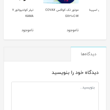
نا
موتور تک کواکس COVAX
تیلر کولتیواتور 7 اسب کاما
GX210C-W
KAMA
اسبAMA
ناموجود
ناموجود
نام
دیدگاه‌ها
دیدگاه خود را بنویسید