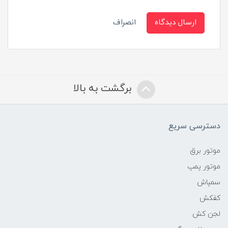
ارسال دیدگاه
انصراف
برگشت به بالا
دسترسی سریع
موتور برق
موتور پمپ
سمپاش
کفکش
لجن کش