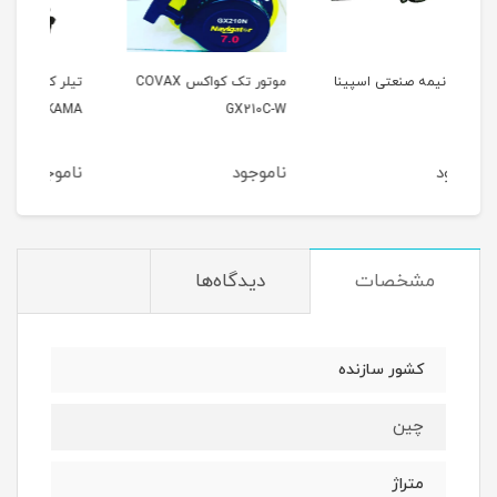
ینا
موتور تک کواکس COVAX
تیلر کولتیواتور 7 اسب کاما
GX210C-W
KAMA
اسبMA
ناموجود
ناموجود
نام
مشخصات
دیدگاه‌ها
کشور سازنده
چین
متراژ