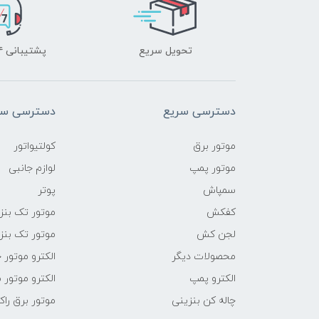
تحویل سریع
پشتیبانی ۲۴ ساعته
دسترسی سریع
دسترسی سر
موتور برق
کولتیواتور
موتور پمپ
لوازم جانبی
سمپاش
پوتر
کفکش
موتور تک بنز
لجن کش
موتور تک بنز
محصولات دیگر
الکترو موتور 
الکترو پمپ
الکترو موتور 
چاله کن بنزینی
موتور برق راک