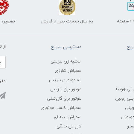
ده سال خدمات پس از فروش
تضمین اص
یع
دسترسی سریع
از 
حاشیه زن بنزینی
سمپاش شارژی
اره موتوری بنزینی
ما ر
ینی هوندا
موتور برق بنزینی
ینی روبین
موتور برق گازوئیلی
چینی
سمپاش لانسی موتوری
موتوژن
سمپاش زنبه ای
سیو
کارواش خانگی