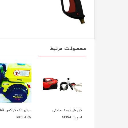
محصولات مرتبط
ر تک هیروپاور HP210
کارواش نیمه صنعتی
موتور تک
اسپینا SPINA
GX210C-W