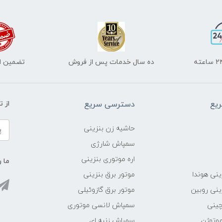
ده سال خدمات پس از فروش
تضمین اص
یع
دسترسی سریع
از 
حاشیه زن بنزینی
سمپاش شارژی
اره موتوری بنزینی
ما ر
ینی هوندا
موتور برق بنزینی
ینی روبین
موتور برق گازوئیلی
چینی
سمپاش لانسی موتوری
موتوژن
سمپاش زنبه ای