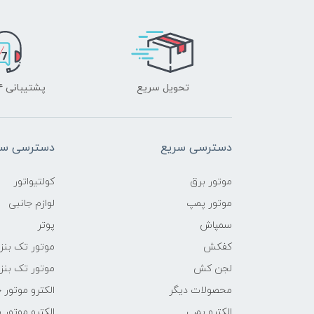
تحویل سریع
پشتیبانی ۲۴ ساعته
دسترسی سریع
دسترسی سر
موتور برق
کولتیواتور
موتور پمپ
لوازم جانبی
سمپاش
پوتر
کفکش
موتور تک بنز
لجن کش
موتور تک بنز
محصولات دیگر
الکترو موتور 
الکترو پمپ
الکترو موتور 