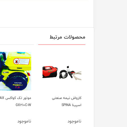
محصولات مرتبط
ارواش نیمه صنعتی
موتور تک کواکس COVAX
تیلر کول
سپینا SPINA
GX210C-W
کاما KAMA
اموجود
ناموجود
ناموجود