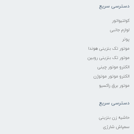
دسترسی سریع
کولتیواتور
لوازم جانبی
پوتر
موتور تک بنزینی هوندا
موتور تک بنزینی روبین
الکترو موتور چینی
الکترو موتور موتوژن
موتور برق راکسیو
دسترسی سریع
حاشیه زن بنزینی
سمپاش شارژی