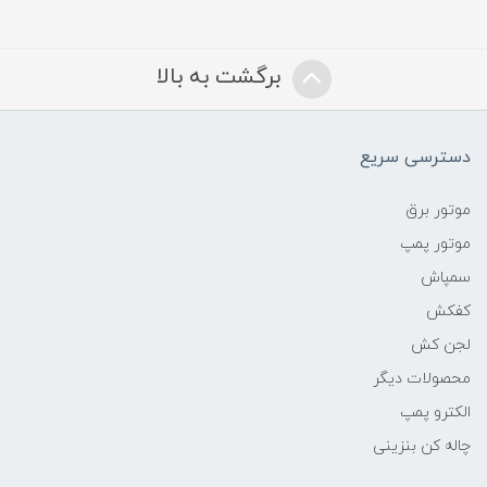
برگشت به بالا
دسترسی سریع
موتور برق
موتور پمپ
سمپاش
کفکش
لجن کش
محصولات دیگر
الکترو پمپ
چاله کن بنزینی