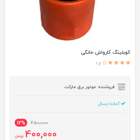
کوبلینگ کارواش خانگی
از 1
فروشنده: موتور برق مارکت
آماده ارسال
12%
450,000
400,000
تومان